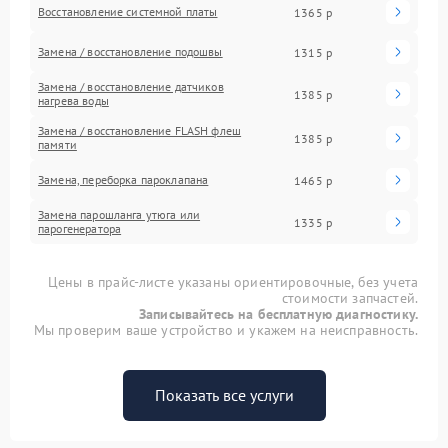
Восстановление системной платы
1365 р
Замена / восстановление подошвы
1315 р
Замена / восстановление датчиков
1385 р
нагрева воды
Замена / восстановление FLASH флеш
1385 р
памяти
Замена, переборка пароклапана
1465 р
Замена парошланга утюга или
1335 р
парогенератора
Цены в прайс-листе указаны ориентировочные, без учета
стоимости запчастей.
Записывайтесь на бесплатную диагностику.
Мы проверим ваше устройство и укажем на неисправность.
Показать все услуги