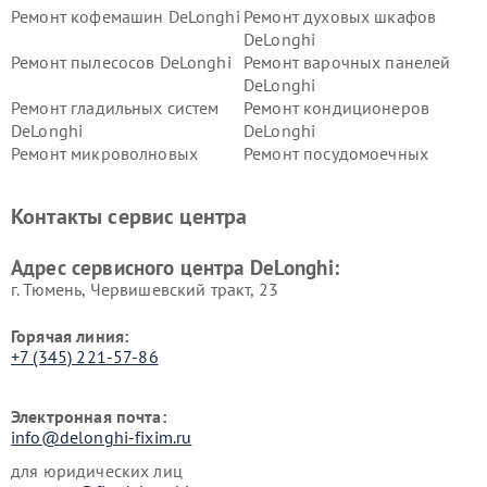
Ремонт кофемашин DeLonghi
Ремонт духовых шкафов
DeLonghi
Ремонт пылесосов DeLonghi
Ремонт варочных панелей
DeLonghi
Ремонт гладильных систем
Ремонт кондиционеров
DeLonghi
DeLonghi
Ремонт микроволновых
Ремонт посудомоечных
печей DeLonghi
машин DeLonghi
Ремонт стиральных машин
Ремонт холодильников
Контакты сервис центра
DeLonghi
DeLonghi
Адрес сервисного центра DeLonghi:
г. Тюмень, ​Червишевский тракт, 23
Горячая линия:
+7 (345) 221-57-86
Электронная почта:
info@delonghi-fixim.ru
для юридических лиц