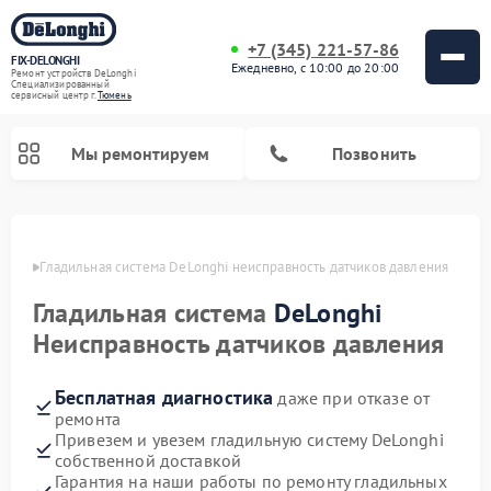
+7 (345) 221-57-86
FIX-DELONGHI
Ежедневно, с 10:00 до 20:00
Ремонт устройств DeLonghi
Специализированный
cервисный центр г.
Тюмень
Мы ремонтируем
Позвонить
юмени
Гладильная система DeLonghi неисправность датчиков давления
Гладильная система
DeLonghi
Неисправность датчиков давления
Бесплатная диагностика
даже при отказе от
ремонта
Привезем и увезем гладильную систему DeLonghi
Ремонт кондиционеров DeLonghi
Ремонт посудомоечных машин DeLonghi
Ремонт холодильников DeLonghi
Ремонт духовых шкафов DeLonghi
Ремонт варочных панелей DeLonghi
Ремонт микроволновых печей DeLonghi
Ремонт стиральных машин DeLonghi
собственной доставкой
Гарантия на наши работы по ремонту гладильных