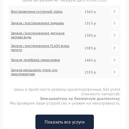
Цены актуальны на текущую дату 09.08.2026
Восстановление системной платы
1365 р
Замена / восстановление подошвы
1315 р
Замена / восстановление датчиков
1385 р
нагрева воды
Замена / восстановление FLASH флеш
1385 р
памяти
Замена, переборка пароклапана
1465 р
Замена парошланга утюга или
1335 р
парогенератора
Цены в прайс-листе указаны ориентировочные, без учета
стоимости запчастей.
Записывайтесь на бесплатную диагностику.
Мы проверим ваше устройство и укажем на неисправность.
Показать все услуги