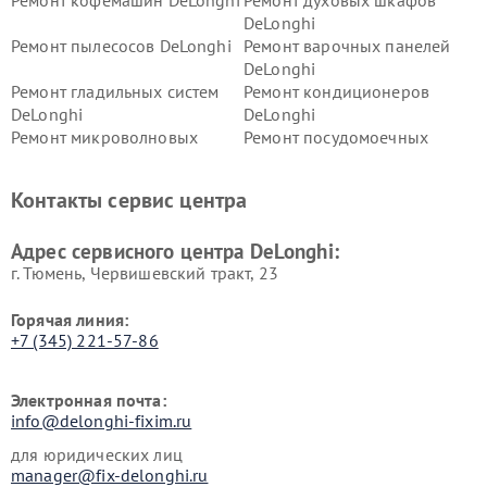
Ремонт кофемашин DeLonghi
Ремонт духовых шкафов
DeLonghi
Ремонт пылесосов DeLonghi
Ремонт варочных панелей
DeLonghi
Ремонт гладильных систем
Ремонт кондиционеров
DeLonghi
DeLonghi
Ремонт микроволновых
Ремонт посудомоечных
печей DeLonghi
машин DeLonghi
Ремонт стиральных машин
Ремонт холодильников
Контакты сервис центра
DeLonghi
DeLonghi
Адрес сервисного центра DeLonghi:
г. Тюмень, ​Червишевский тракт, 23
Горячая линия:
+7 (345) 221-57-86
Электронная почта:
info@delonghi-fixim.ru
для юридических лиц
manager@fix-delonghi.ru