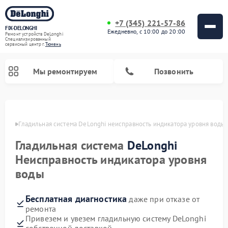
+7 (345) 221-57-86
FIX-DELONGHI
Ежедневно, с 10:00 до 20:00
Ремонт устройств DeLonghi
Специализированный
cервисный центр г.
Тюмень
Мы ремонтируем
Позвонить
юмени
Гладильная система DeLonghi неисправность индикатора уровня воды
Гладильная система
DeLonghi
Неисправность индикатора уровня
воды
Бесплатная диагностика
даже при отказе от
ремонта
Ремонт кондиционеров DeLonghi
Ремонт посудомоечных машин DeLonghi
Ремонт холодильников DeLonghi
Ремонт духовых шкафов DeLonghi
Ремонт варочных панелей DeLonghi
Ремонт микроволновых печей DeLonghi
Ремонт стиральных машин DeLonghi
Привезем и увезем гладильную систему DeLonghi