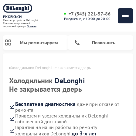
+7 (345) 221-57-86
FIX-DELONGHI
Ежедневно, с 10:00 до 20:00
Ремонт устройств DeLonghi
Специализированный
cервисный центр г.
Тюмень
Мы ремонтируем
Позвонить
юмени
Холодильник DeLonghi не закрывается дверь
Холодильник
DeLonghi
Не закрывается дверь
Бесплатная диагностика
даже при отказе от
ремонта
Привезем и увезем холодильник DeLonghi
собственной доставкой
Ремонт гладильных систем DeLonghi
Ремонт микроволновых печей DeLonghi
Ремонт стиральных машин DeLonghi
Ремонт духовых шкафов DeLonghi
Ремонт варочных панелей DeLonghi
Ремонт кондиционеров DeLonghi
Ремонт посудомоечных машин DeLonghi
Гарантия на наши работы по ремонту
до 3-х лет
холодильников DeLonghi