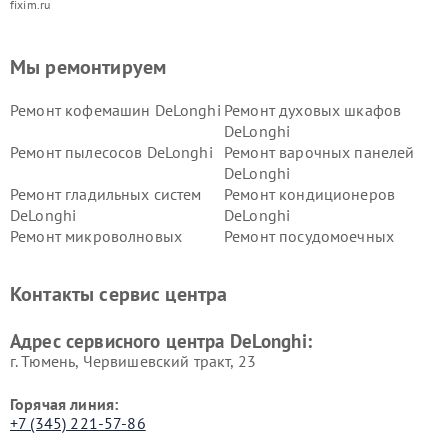
fixim.ru
Мы ремонтируем
Ремонт кофемашин DeLonghi
Ремонт духовых шкафов
DeLonghi
Ремонт пылесосов DeLonghi
Ремонт варочных панелей
DeLonghi
Ремонт гладильных систем
Ремонт кондиционеров
DeLonghi
DeLonghi
Ремонт микроволновых
Ремонт посудомоечных
печей DeLonghi
машин DeLonghi
Ремонт стиральных машин
Ремонт холодильников
Контакты сервис центра
DeLonghi
DeLonghi
Адрес сервисного центра DeLonghi:
г. Тюмень, ​Червишевский тракт, 23
Горячая линия:
+7 (345) 221-57-86