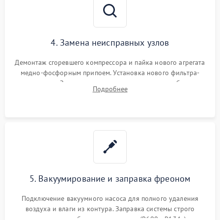
4. Замена неисправных узлов
Демонтаж сгоревшего компрессора и пайка нового агрегата
медно-фосфорным припоем. Установка нового фильтра-
осушителя. Замена изношенных вентиляторов обдува,
Подробнее
сломанных заслонок или поврежденных дверных петель.
5. Вакуумирование и заправка фреоном
Подключение вакуумного насоса для полного удаления
воздуха и влаги из контура. Заправка системы строго
дозированным объемом хладагента (R600a, R134a) по