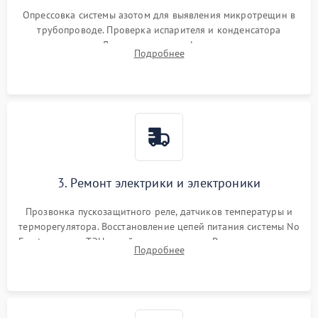
Опрессовка системы азотом для выявления микротрещин в
трубопроводе. Проверка испарителя и конденсатора
течеискателем. Демонтаж старого фильтра-осушителя и
Подробнее
продувка капиллярной трубки для устранения засоров.
3. Ремонт электрики и электроники
Прозвонка пускозащитного реле, датчиков температуры и
терморегулятора. Восстановление цепей питания системы No
Frost, включая ТЭН оттайки и вентилятор. Ремонт или замена
Подробнее
платы управления при сбоях алгоритмов.