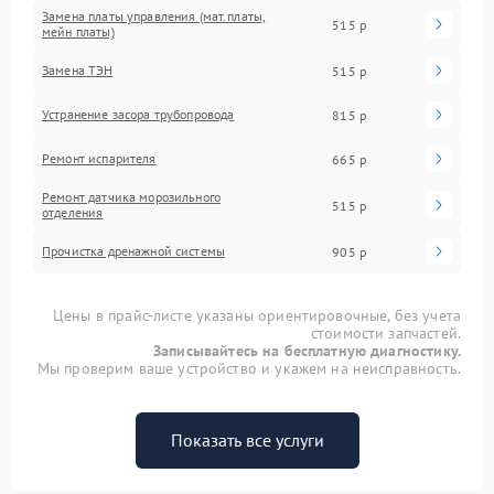
Замена платы управления (мат.платы,
515 р
мейн платы)
Замена ТЭН
515 р
Устранение засора трубопровода
815 р
Ремонт испарителя
665 р
Ремонт датчика морозильного
515 р
отделения
Прочистка дренажной системы
905 р
Цены в прайс-листе указаны ориентировочные, без учета
стоимости запчастей.
Записывайтесь на бесплатную диагностику.
Мы проверим ваше устройство и укажем на неисправность.
Показать все услуги