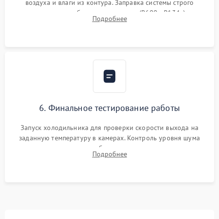
воздуха и влаги из контура. Заправка системы строго
дозированным объемом хладагента (R600a, R134a) по
Подробнее
электронным весам. Контроль рабочего давления в системе.
6. Финальное тестирование работы
Запуск холодильника для проверки скорости выхода на
заданную температуру в камерах. Контроль уровня шума
компрессора, отсутствия обмерзания стенок и корректного
Подробнее
срабатывания системы автоматической оттайки.