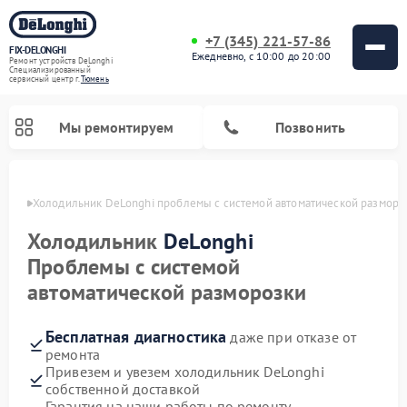
+7 (345) 221-57-86
FIX-DELONGHI
Ежедневно, с 10:00 до 20:00
Ремонт устройств DeLonghi
Специализированный
cервисный центр г.
Тюмень
Мы ремонтируем
Позвонить
юмени
Холодильник DeLonghi проблемы с системой автоматической разморо
Холодильник
DeLonghi
Проблемы с системой
автоматической разморозки
Бесплатная диагностика
даже при отказе от
ремонта
Привезем и увезем холодильник DeLonghi
Ремонт гладильных систем DeLonghi
Ремонт микроволновых печей DeLonghi
Ремонт стиральных машин DeLonghi
Ремонт духовых шкафов DeLonghi
Ремонт варочных панелей DeLonghi
Ремонт кондиционеров DeLonghi
Ремонт посудомоечных машин DeLonghi
собственной доставкой
Гарантия на наши работы по ремонту