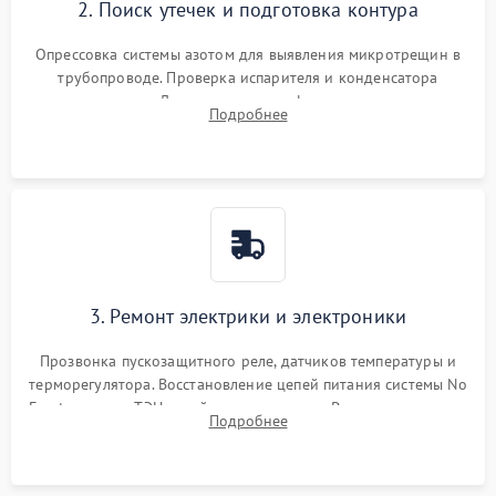
2. Поиск утечек и подготовка контура
Опрессовка системы азотом для выявления микротрещин в
трубопроводе. Проверка испарителя и конденсатора
течеискателем. Демонтаж старого фильтра-осушителя и
Подробнее
продувка капиллярной трубки для устранения засоров.
3. Ремонт электрики и электроники
Прозвонка пускозащитного реле, датчиков температуры и
терморегулятора. Восстановление цепей питания системы No
Frost, включая ТЭН оттайки и вентилятор. Ремонт или замена
Подробнее
платы управления при сбоях алгоритмов.