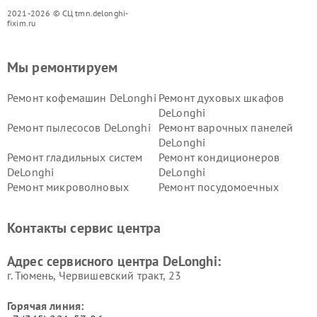
2021-2026 © СЦ tmn.delonghi-
fixim.ru
Мы ремонтируем
Ремонт кофемашин DeLonghi
Ремонт духовых шкафов
DeLonghi
Ремонт пылесосов DeLonghi
Ремонт варочных панелей
DeLonghi
Ремонт гладильных систем
Ремонт кондиционеров
DeLonghi
DeLonghi
Ремонт микроволновых
Ремонт посудомоечных
печей DeLonghi
машин DeLonghi
Ремонт стиральных машин
Ремонт холодильников
Контакты сервис центра
DeLonghi
DeLonghi
Адрес сервисного центра DeLonghi:
г. Тюмень, ​Червишевский тракт, 23
Горячая линия: