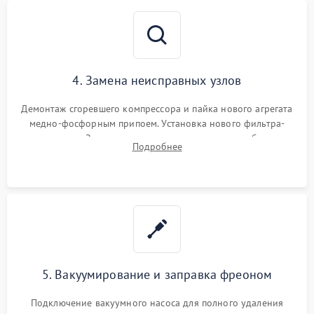
4. Замена неисправных узлов
Демонтаж сгоревшего компрессора и пайка нового агрегата
медно-фосфорным припоем. Установка нового фильтра-
осушителя. Замена изношенных вентиляторов обдува,
Подробнее
сломанных заслонок или поврежденных дверных петель.
5. Вакуумирование и заправка фреоном
Подключение вакуумного насоса для полного удаления