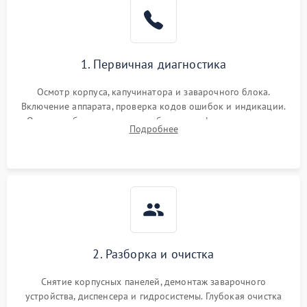
1. Первичная диагностика
Осмотр корпуса, капучинатора и заварочного блока.
Включение аппарата, проверка кодов ошибок и индикации.
Оценка работы помпы, термоблока и кофемолки на слух.
Подробнее
Измерение температуры и давления воды для выявления
локализации поломки.
2. Разборка и очистка
Снятие корпусных панелей, демонтаж заварочного
устройства, диспенсера и гидросистемы. Глубокая очистка