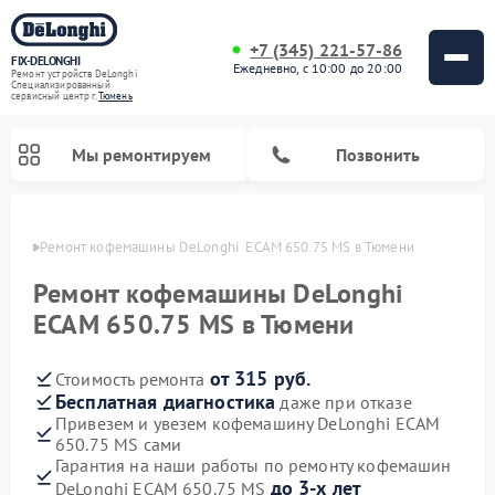
+7 (345) 221-57-86
FIX-DELONGHI
Ежедневно, с 10:00 до 20:00
Ремонт устройств DeLonghi
Специализированный
cервисный центр г.
Тюмень
Мы ремонтируем
Позвонить
юмени
Ремонт кофемашины DeLonghi  ECAM 650.75 MS в Тюмени
Ремонт кофемашины DeLonghi
ECAM 650.75 MS в Тюмени
от 315 руб.
Стоимость ремонта
Бесплатная диагностика
даже при отказе
Привезем и увезем кофемашину DeLonghi ECAM
650.75 MS сами
Ремонт духовых шкафов DeLonghi
Ремонт варочных панелей DeLonghi
Ремонт кондиционеров DeLonghi
Ремонт посудомоечных машин DeLonghi
Ремонт холодильников DeLonghi
Ремонт гладильных систем DeLonghi
Ремонт микроволновых печей DeLonghi
Ремонт стиральных машин DeLonghi
Гарантия на наши работы по ремонту кофемашин
до 3-х лет
DeLonghi ECAM 650.75 MS