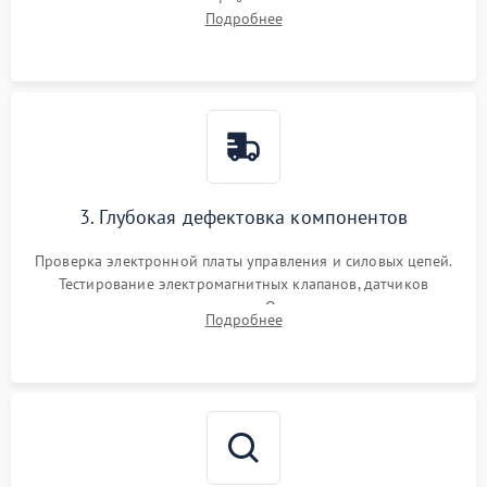
внутренних узлов от кофейных масел, жмыха и накипи.
Подробнее
Промывка дренажных каналов и фильтров с использованием
специализированной химии.
3. Глубокая дефектовка компонентов
Проверка электронной платы управления и силовых цепей.
Тестирование электромагнитных клапанов, датчиков
температуры и расходомера. Оценка степени износа
Подробнее
жерновов кофемолки, уплотнительных колец гидросистемы
и шестерней редуктора.