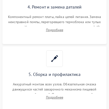
4. Ремонт и замена деталей
Компонентный ремонт платы, пайка цепей питания. Замена
неисправной помпы, перегоревшего термоблока или тупых
жерновов. Установка новых силиконовых уплотнителей (O-
Подробнее
ring) и тефлоновых трубок для надежного устранения
протечек.
5. Сборка и профилактика
Аккуратный монтаж всех узлов. Обязательная смазка
движущихся частей заварочного механизма пищевой
силиконовой смазкой. Проведение программной
Подробнее
декальцинации и очистки системы от кофейных масел.
Надежная фиксация всех соединений.