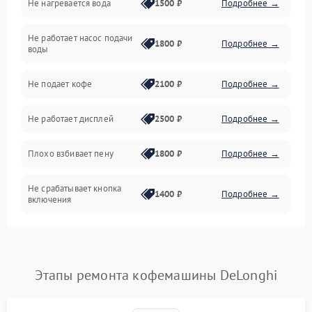
Не нагревается вода
1500 ₽
Подробнее →
Включение и работа
Не работает насос подачи
Проблемы с водой
1800 ₽
Подробнее →
воды
Проблемы с капучинатором и паром
Не подает кофе
2100 ₽
Подробнее →
Управление и электроника
Не работает дисплей
2500 ₽
Подробнее →
Программное обеспечение
Плохо взбивает пену
1800 ₽
Подробнее →
Не срабатывает кнопка
1400 ₽
Подробнее →
включения
Запах гари при работе
1800 ₽
Подробнее →
Постоянные сбои в работе
1500 ₽
Подробнее →
Этапы ремонта кофемашины DeLonghi