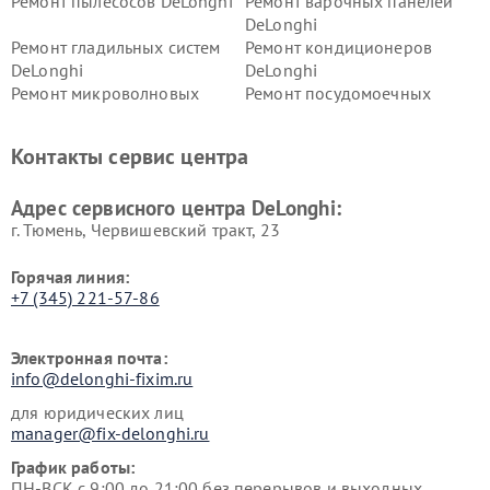
Ремонт пылесосов DeLonghi
Ремонт варочных панелей
DeLonghi
Ремонт гладильных систем
Ремонт кондиционеров
DeLonghi
DeLonghi
Ремонт микроволновых
Ремонт посудомоечных
печей DeLonghi
машин DeLonghi
Ремонт стиральных машин
Ремонт холодильников
Контакты сервис центра
DeLonghi
DeLonghi
Адрес сервисного центра DeLonghi:
г. Тюмень, ​Червишевский тракт, 23
Горячая линия:
+7 (345) 221-57-86
Электронная почта:
info@delonghi-fixim.ru
для юридических лиц
manager@fix-delonghi.ru
График работы:
ПН-ВСК с 9:00 до 21:00 без перерывов и выходных