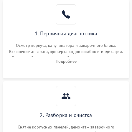
1. Первичная диагностика
Осмотр корпуса, капучинатора и заварочного блока.
Включение аппарата, проверка кодов ошибок и индикации.
Оценка работы помпы, термоблока и кофемолки на слух.
Подробнее
Измерение температуры и давления воды для выявления
локализации поломки.
2. Разборка и очистка
Снятие корпусных панелей, демонтаж заварочного