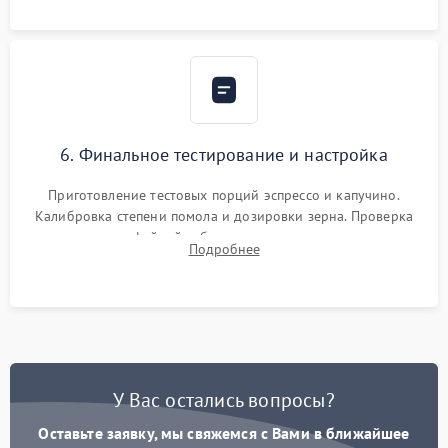
Надежная фиксация всех соединений.
6. Финальное тестирование и настройка
Приготовление тестовых порций эспрессо и капучино.
Калибровка степени помола и дозировки зерна. Проверка
плотности кофейной таблетки, температуры напитка и
Подробнее
качества молочной пены. Контроль отсутствия посторонних
шумов и протечек.
У Вас остались вопросы?
Оставьте заявку, мы свяжемся с Вами в ближайшее