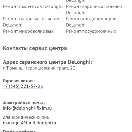
DeLonghi
Ремонт пылесосов DeLonghi
Ремонт варочных панелей
DeLonghi
Ремонт гладильных систем
Ремонт кондиционеров
DeLonghi
DeLonghi
Ремонт микроволновых
Ремонт посудомоечных
печей DeLonghi
машин DeLonghi
Ремонт стиральных машин
Ремонт холодильников
Контакты сервис центра
DeLonghi
DeLonghi
Адрес сервисного центра DeLonghi:
г. Тюмень, ​Червишевский тракт, 23
Горячая линия:
+7 (345) 221-57-86
Электронная почта:
info@delonghi-fixim.ru
для юридических лиц
manager@fix-delonghi.ru
График работы: