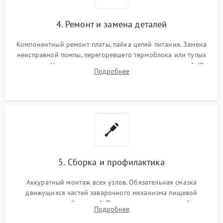
4. Ремонт и замена деталей
Компонентный ремонт платы, пайка цепей питания. Замена
неисправной помпы, перегоревшего термоблока или тупых
жерновов. Установка новых силиконовых уплотнителей (O-
Подробнее
ring) и тефлоновых трубок для надежного устранения
протечек.
5. Сборка и профилактика
Аккуратный монтаж всех узлов. Обязательная смазка
движущихся частей заварочного механизма пищевой
силиконовой смазкой. Проведение программной
Подробнее
декальцинации и очистки системы от кофейных масел.