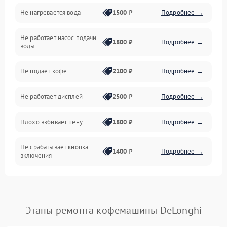
Не нагревается вода
1500 ₽
Подробнее →
Включение и работа
Не работает насос подачи
Проблемы с водой
1800 ₽
Подробнее →
воды
Проблемы с капучинатором и паром
Не подает кофе
2100 ₽
Подробнее →
Управление и электроника
Не работает дисплей
2500 ₽
Подробнее →
Программное обеспечение
Плохо взбивает пену
1800 ₽
Подробнее →
Не срабатывает кнопка
1400 ₽
Подробнее →
включения
Запах гари при работе
1800 ₽
Подробнее →
Постоянные сбои в работе
1500 ₽
Подробнее →
Этапы ремонта кофемашины DeLonghi