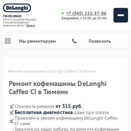
+7 (345) 221-57-86
FIX-DELONGHI
Ежедневно, с 10:00 до 20:00
Ремонт устройств DeLonghi
Специализированный
cервисный центр г.
Тюмень
Мы ремонтируем
Позвонить
юмени
Ремонт кофемашины DeLonghi Caffeo CI в Тюмени
Ремонт кофемашины DeLonghi
Caffeo CI в Тюмени
от 315 руб.
Стоимость ремонта
Бесплатная диагностика
даже при отказе
Привезем и увезем кофемашину DeLonghi Caffeo
Ремонт духовых шкафов DeLonghi
Ремонт варочных панелей DeLonghi
Ремонт кондиционеров DeLonghi
Ремонт посудомоечных машин DeLonghi
Ремонт холодильников DeLonghi
Ремонт гладильных систем DeLonghi
Ремонт микроволновых печей DeLonghi
Ремонт стиральных машин DeLonghi
CI сами
Гарантия на наши работы по ремонту кофемашин