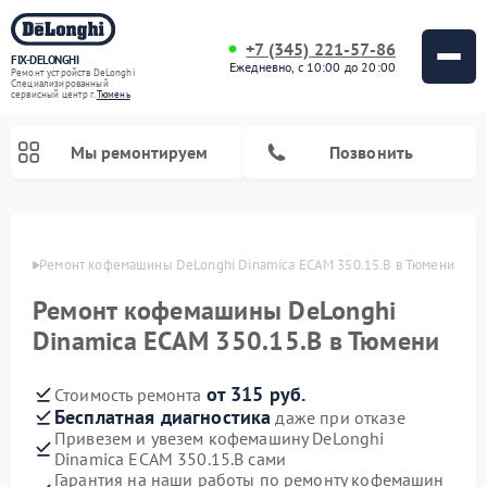
+7 (345) 221-57-86
FIX-DELONGHI
Ежедневно, с 10:00 до 20:00
Ремонт устройств DeLonghi
Специализированный
cервисный центр г.
Тюмень
Мы ремонтируем
Позвонить
юмени
Ремонт кофемашины DeLonghi Dinamica ECAM 350.15.B в Тюмени
Ремонт кофемашины DeLonghi
Dinamica ECAM 350.15.B в Тюмени
от 315 руб.
Стоимость ремонта
Бесплатная диагностика
даже при отказе
Привезем и увезем кофемашину DeLonghi
Ремонт духовых шкафов DeLonghi
Ремонт варочных панелей DeLonghi
Ремонт кондиционеров DeLonghi
Ремонт посудомоечных машин DeLonghi
Ремонт холодильников DeLonghi
Ремонт гладильных систем DeLonghi
Ремонт микроволновых печей DeLonghi
Ремонт стиральных машин DeLonghi
Dinamica ECAM 350.15.B сами
Гарантия на наши работы по ремонту кофемашин