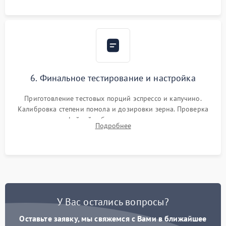
Надежная фиксация всех соединений.
6. Финальное тестирование и настройка
Приготовление тестовых порций эспрессо и капучино.
Калибровка степени помола и дозировки зерна. Проверка
плотности кофейной таблетки, температуры напитка и
Подробнее
качества молочной пены. Контроль отсутствия посторонних
шумов и протечек.
У Вас остались вопросы?
Оставьте заявку, мы свяжемся с Вами в ближайшее