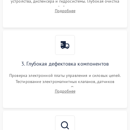
устройства, диспенсера и гидросистемы. Глубокая очистка
внутренних узлов от кофейных масел, жмыха и накипи.
Подробнее
Промывка дренажных каналов и фильтров с использованием
специализированной химии.
3. Глубокая дефектовка компонентов
Проверка электронной платы управления и силовых цепей.
Тестирование электромагнитных клапанов, датчиков
температуры и расходомера. Оценка степени износа
Подробнее
жерновов кофемолки, уплотнительных колец гидросистемы
и шестерней редуктора.