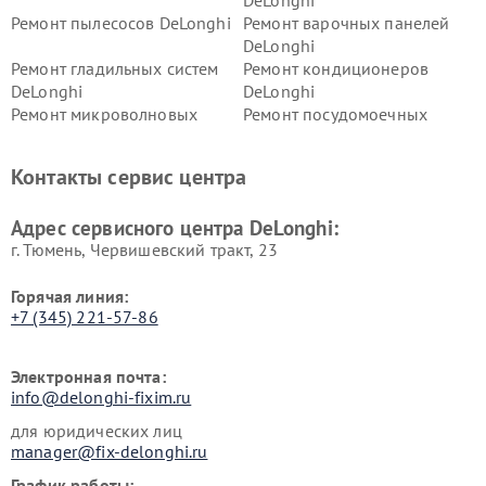
DeLonghi
Ремонт пылесосов DeLonghi
Ремонт варочных панелей
DeLonghi
Ремонт гладильных систем
Ремонт кондиционеров
DeLonghi
DeLonghi
Ремонт микроволновых
Ремонт посудомоечных
печей DeLonghi
машин DeLonghi
Ремонт стиральных машин
Ремонт холодильников
Контакты сервис центра
DeLonghi
DeLonghi
Адрес сервисного центра DeLonghi:
г. Тюмень, ​Червишевский тракт, 23
Горячая линия:
+7 (345) 221-57-86
Электронная почта:
info@delonghi-fixim.ru
для юридических лиц
manager@fix-delonghi.ru
График работы: