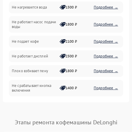
Не нагревается вода
1500 ₽
Подробнее →
Включение и работа
Не работает насос подачи
Проблемы с водой
1800 ₽
Подробнее →
воды
Проблемы с капучинатором и паром
Не подает кофе
2100 ₽
Подробнее →
Управление и электроника
Не работает дисплей
2500 ₽
Подробнее →
Программное обеспечение
Плохо взбивает пену
1800 ₽
Подробнее →
Не срабатывает кнопка
1400 ₽
Подробнее →
включения
Запах гари при работе
1800 ₽
Подробнее →
Постоянные сбои в работе
1500 ₽
Подробнее →
Этапы ремонта кофемашины DeLonghi