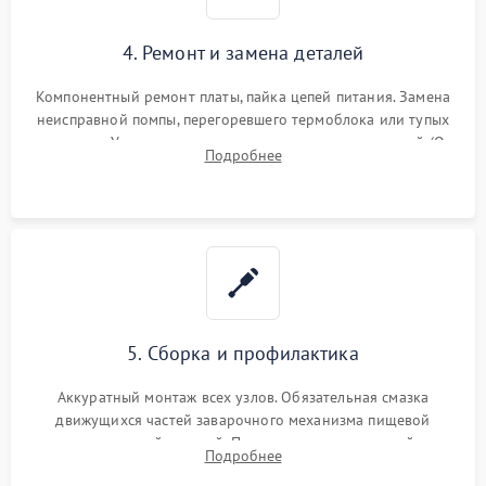
4. Ремонт и замена деталей
Компонентный ремонт платы, пайка цепей питания. Замена
неисправной помпы, перегоревшего термоблока или тупых
жерновов. Установка новых силиконовых уплотнителей (O-
Подробнее
ring) и тефлоновых трубок для надежного устранения
протечек.
5. Сборка и профилактика
Аккуратный монтаж всех узлов. Обязательная смазка
движущихся частей заварочного механизма пищевой
силиконовой смазкой. Проведение программной
Подробнее
декальцинации и очистки системы от кофейных масел.