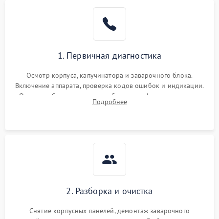
1. Первичная диагностика
Осмотр корпуса, капучинатора и заварочного блока.
Включение аппарата, проверка кодов ошибок и индикации.
Оценка работы помпы, термоблока и кофемолки на слух.
Подробнее
Измерение температуры и давления воды для выявления
локализации поломки.
2. Разборка и очистка
Снятие корпусных панелей, демонтаж заварочного