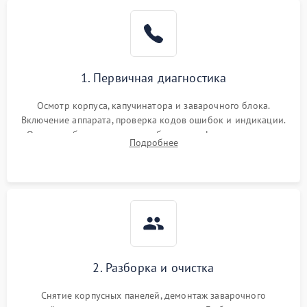
1. Первичная диагностика
Осмотр корпуса, капучинатора и заварочного блока.
Включение аппарата, проверка кодов ошибок и индикации.
Оценка работы помпы, термоблока и кофемолки на слух.
Подробнее
Измерение температуры и давления воды для выявления
локализации поломки.
2. Разборка и очистка
Снятие корпусных панелей, демонтаж заварочного