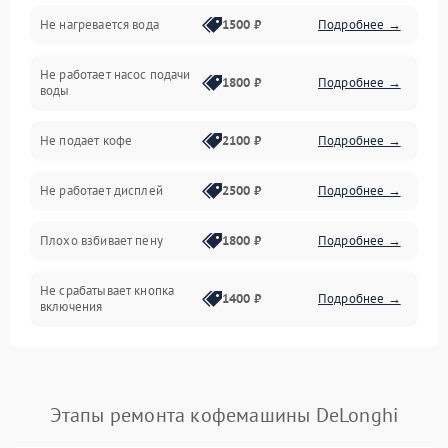
Не нагревается вода
1500 ₽
Подробнее →
Включение и работа
Не работает насос подачи
Проблемы с водой
1800 ₽
Подробнее →
воды
Проблемы с капучинатором и паром
Не подает кофе
2100 ₽
Подробнее →
Управление и электроника
Не работает дисплей
2500 ₽
Подробнее →
Программное обеспечение
Плохо взбивает пену
1800 ₽
Подробнее →
Не срабатывает кнопка
1400 ₽
Подробнее →
включения
Запах гари при работе
1800 ₽
Подробнее →
Постоянные сбои в работе
1500 ₽
Подробнее →
Этапы ремонта кофемашины DeLonghi