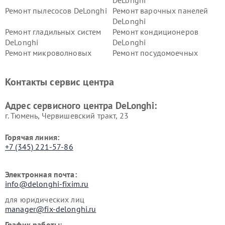
DeLonghi
Ремонт пылесосов DeLonghi
Ремонт варочных панелей
DeLonghi
Ремонт гладильных систем
Ремонт кондиционеров
DeLonghi
DeLonghi
Ремонт микроволновых
Ремонт посудомоечных
печей DeLonghi
машин DeLonghi
Ремонт стиральных машин
Ремонт холодильников
Контакты сервис центра
DeLonghi
DeLonghi
Адрес сервисного центра DeLonghi:
г. Тюмень, ​Червишевский тракт, 23
Горячая линия:
+7 (345) 221-57-86
Электронная почта:
info@delonghi-fixim.ru
для юридических лиц
manager@fix-delonghi.ru
График работы: