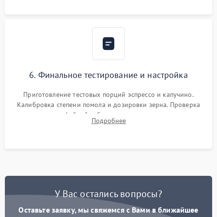
Надежная фиксация всех соединений.
6. Финальное тестирование и настройка
Приготовление тестовых порций эспрессо и капучино.
Калибровка степени помола и дозировки зерна. Проверка
плотности кофейной таблетки, температуры напитка и
Подробнее
качества молочной пены. Контроль отсутствия посторонних
шумов и протечек.
У Вас остались вопросы?
Оставьте заявку, мы свяжемся с Вами в ближайшее