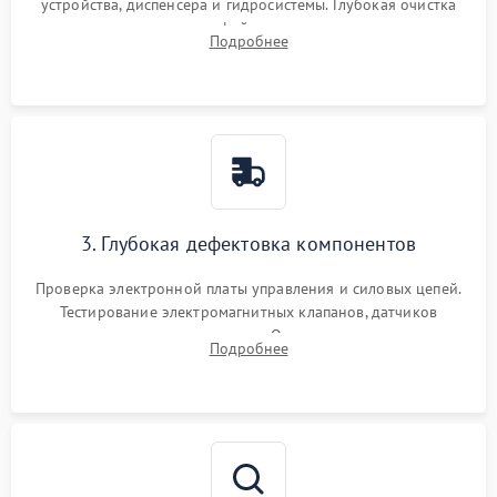
устройства, диспенсера и гидросистемы. Глубокая очистка
внутренних узлов от кофейных масел, жмыха и накипи.
Подробнее
Промывка дренажных каналов и фильтров с использованием
специализированной химии.
3. Глубокая дефектовка компонентов
Проверка электронной платы управления и силовых цепей.
Тестирование электромагнитных клапанов, датчиков
температуры и расходомера. Оценка степени износа
Подробнее
жерновов кофемолки, уплотнительных колец гидросистемы
и шестерней редуктора.