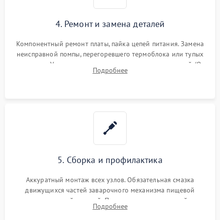
4. Ремонт и замена деталей
Компонентный ремонт платы, пайка цепей питания. Замена
неисправной помпы, перегоревшего термоблока или тупых
жерновов. Установка новых силиконовых уплотнителей (O-
Подробнее
ring) и тефлоновых трубок для надежного устранения
протечек.
5. Сборка и профилактика
Аккуратный монтаж всех узлов. Обязательная смазка
движущихся частей заварочного механизма пищевой
силиконовой смазкой. Проведение программной
Подробнее
декальцинации и очистки системы от кофейных масел.