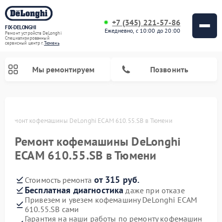
+7 (345) 221-57-86
FIX-DELONGHI
Ежедневно, с 10:00 до 20:00
Ремонт устройств DeLonghi
Специализированный
cервисный центр г.
Тюмень
Мы ремонтируем
Позвонить
ни
Ремонт кофемашины DeLonghi ECAM 610.55.SB в Тюмени
Ремонт кофемашины DeLonghi
ECAM 610.55.SB в Тюмени
от 315 руб.
Стоимость ремонта
Бесплатная диагностика
даже при отказе
Привезем и увезем кофемашину DeLonghi ECAM
Ремонт духовых шкафов DeLonghi
Ремонт варочных панелей DeLonghi
Ремонт кондиционеров DeLonghi
Ремонт посудомоечных машин DeLonghi
Ремонт холодильников DeLonghi
Ремонт гладильных систем DeLonghi
Ремонт микроволновых печей DeLonghi
Ремонт стиральных машин DeLonghi
610.55.SB сами
Гарантия на наши работы по ремонту кофемашин