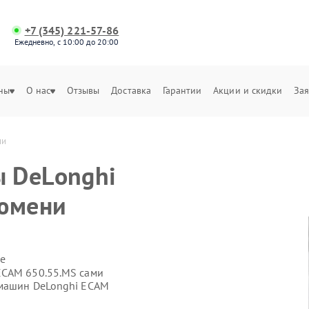
+7 (345) 221-57-86
Ежедневно, с 10:00 до 20:00
ны
О нас
Отзывы
Доставка
Гарантии
Акции и скидки
Зая
ни
 DeLonghi
Тюмени
е
ECAM 650.55.MS сами
емашин DeLonghi ECAM