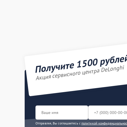
Получите 1500 рубле
Акция сервисного центра DeLonghi
Отправляя, Вы соглашаетесь с
политикой конфиденциально