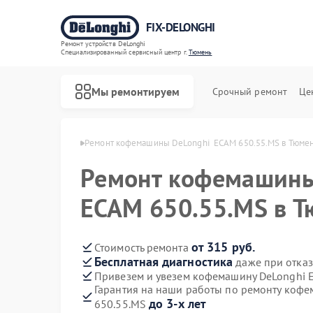
FIX-DELONGHI
Ремонт устройств DeLonghi
Специализированный cервисный центр г.
Тюмень
Мы ремонтируем
Срочный ремонт
Це
 DeLonghi в Тюмени
Ремонт кофемашины DeLonghi  ECAM 650.55.MS в Тюме
Ремонт кофемашины
ECAM 650.55.MS в 
от 315 руб.
Стоимость ремонта
Бесплатная диагностика
даже при отказ
Привезем и увезем кофемашину DeLonghi 
Гарантия на наши работы по ремонту коф
до 3-х лет
650.55.MS
Ремонт духовых шкафов DeLonghi
Ремонт варочных панелей DeLonghi
Ремонт гладильных систем DeLonghi
Ремонт кондиционеров DeLonghi
Ремонт микроволновых печей DeLonghi
Ремонт посудомоечных машин DeLonghi
Ремонт стиральных машин DeLonghi
Ремонт холодильников DeLonghi