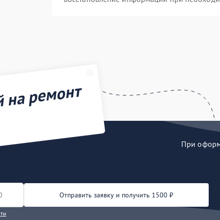
й на ремонт
При оформл
Отправить заявку и получить 1500 ₽
сти