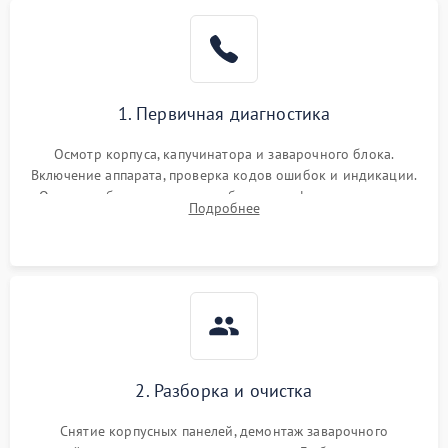
1. Первичная диагностика
Осмотр корпуса, капучинатора и заварочного блока.
Включение аппарата, проверка кодов ошибок и индикации.
Оценка работы помпы, термоблока и кофемолки на слух.
Подробнее
Измерение температуры и давления воды для выявления
локализации поломки.
2. Разборка и очистка
Снятие корпусных панелей, демонтаж заварочного