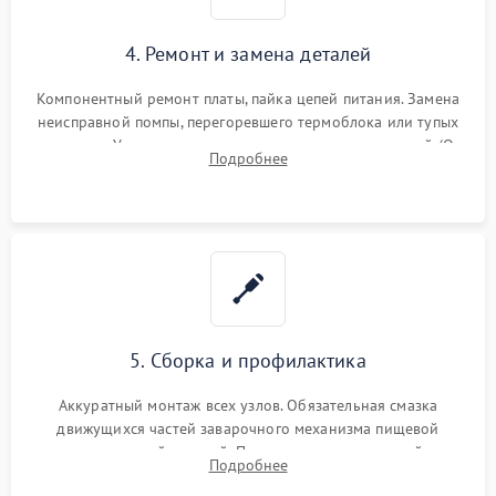
4. Ремонт и замена деталей
Компонентный ремонт платы, пайка цепей питания. Замена
неисправной помпы, перегоревшего термоблока или тупых
жерновов. Установка новых силиконовых уплотнителей (O-
Подробнее
ring) и тефлоновых трубок для надежного устранения
протечек.
5. Сборка и профилактика
Аккуратный монтаж всех узлов. Обязательная смазка
движущихся частей заварочного механизма пищевой
силиконовой смазкой. Проведение программной
Подробнее
декальцинации и очистки системы от кофейных масел.