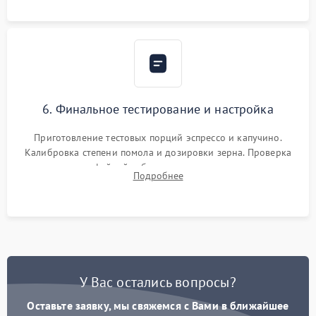
Надежная фиксация всех соединений.
6. Финальное тестирование и настройка
Приготовление тестовых порций эспрессо и капучино.
Калибровка степени помола и дозировки зерна. Проверка
плотности кофейной таблетки, температуры напитка и
Подробнее
качества молочной пены. Контроль отсутствия посторонних
шумов и протечек.
У Вас остались вопросы?
Оставьте заявку, мы свяжемся с Вами в ближайшее