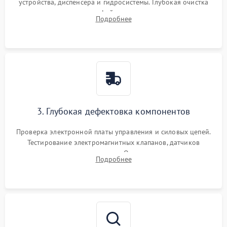
устройства, диспенсера и гидросистемы. Глубокая очистка
внутренних узлов от кофейных масел, жмыха и накипи.
Подробнее
Промывка дренажных каналов и фильтров с использованием
специализированной химии.
3. Глубокая дефектовка компонентов
Проверка электронной платы управления и силовых цепей.
Тестирование электромагнитных клапанов, датчиков
температуры и расходомера. Оценка степени износа
Подробнее
жерновов кофемолки, уплотнительных колец гидросистемы
и шестерней редуктора.