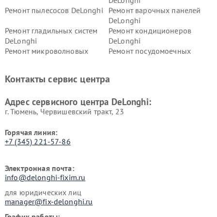
DeLonghi
Ремонт пылесосов DeLonghi
Ремонт варочных панелей
DeLonghi
Ремонт гладильных систем
Ремонт кондиционеров
DeLonghi
DeLonghi
Ремонт микроволновых
Ремонт посудомоечных
печей DeLonghi
машин DeLonghi
Ремонт стиральных машин
Ремонт холодильников
Контакты сервис центра
DeLonghi
DeLonghi
Адрес сервисного центра DeLonghi:
г. Тюмень, ​Червишевский тракт, 23
Горячая линия:
+7 (345) 221-57-86
Электронная почта:
info@delonghi-fixim.ru
для юридических лиц
manager@fix-delonghi.ru
График работы: