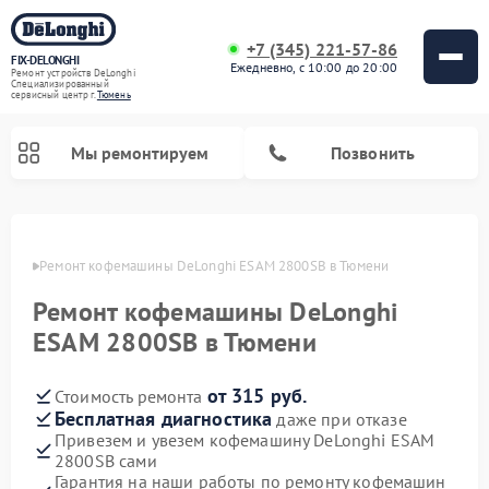
+7 (345) 221-57-86
FIX-DELONGHI
Ежедневно, с 10:00 до 20:00
Ремонт устройств DeLonghi
Специализированный
cервисный центр г.
Тюмень
Мы ремонтируем
Позвонить
юмени
Ремонт кофемашины DeLonghi ESAM 2800SB в Тюмени
Ремонт кофемашины DeLonghi
ESAM 2800SB в Тюмени
от 315 руб.
Стоимость ремонта
Бесплатная диагностика
даже при отказе
Привезем и увезем кофемашину DeLonghi ESAM
Ремонт духовых шкафов DeLonghi
Ремонт варочных панелей DeLonghi
Ремонт кондиционеров DeLonghi
Ремонт посудомоечных машин DeLonghi
Ремонт холодильников DeLonghi
Ремонт гладильных систем DeLonghi
Ремонт микроволновых печей DeLonghi
Ремонт стиральных машин DeLonghi
2800SB сами
Гарантия на наши работы по ремонту кофемашин