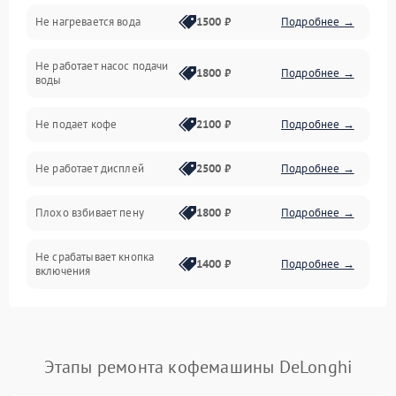
Не нагревается вода
1500 ₽
Подробнее →
Включение и работа
Не работает насос подачи
Проблемы с водой
1800 ₽
Подробнее →
воды
Проблемы с капучинатором и паром
Не подает кофе
2100 ₽
Подробнее →
Управление и электроника
Не работает дисплей
2500 ₽
Подробнее →
Программное обеспечение
Плохо взбивает пену
1800 ₽
Подробнее →
Не срабатывает кнопка
1400 ₽
Подробнее →
включения
Запах гари при работе
1800 ₽
Подробнее →
Постоянные сбои в работе
1500 ₽
Подробнее →
Этапы ремонта кофемашины DeLonghi