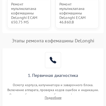
Ремонт
Ремонт
мультиклапана
мультиклапана
кофемашины
кофемашины
DeLonghi ECAM
DeLonghi ECAM
650.75 MS
46.860.B
Этапы ремонта кофемашины DeLonghi
1. Первичная диагностика
Осмотр корпуса, капучинатора и заварочного блока.
Включение аппарата, проверка кодов ошибок и индикации.
Оценка работы помпы, термоблока и кофемолки на слух.
Подробнее
Измерение температуры и давления воды для выявления
локализации поломки.