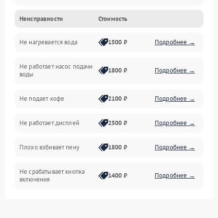
Неисправности
Стоимость
Прочие неисправности
Не нагревается вода
1500 ₽
Подробнее →
Включение и работа
Не работает насос подачи
Проблемы с водой
1800 ₽
Подробнее →
воды
Проблемы с капучинатором и паром
Не подает кофе
2100 ₽
Подробнее →
Управление и электроника
Не работает дисплей
2500 ₽
Подробнее →
Программное обеспечение
Плохо взбивает пену
1800 ₽
Подробнее →
Не срабатывает кнопка
1400 ₽
Подробнее →
включения
Запах гари при работе
1800 ₽
Подробнее →