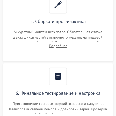
5. Сборка и профилактика
Аккуратный монтаж всех узлов. Обязательная смазка
движущихся частей заварочного механизма пищевой
силиконовой смазкой. Проведение программной
Подробнее
декальцинации и очистки системы от кофейных масел.
Надежная фиксация всех соединений.
6. Финальное тестирование и настройка
Приготовление тестовых порций эспрессо и капучино.
Калибровка степени помола и дозировки зерна. Проверка
плотности кофейной таблетки, температуры напитка и