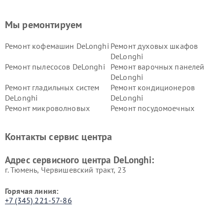
Мы ремонтируем
Ремонт кофемашин DeLonghi
Ремонт духовых шкафов
DeLonghi
Ремонт пылесосов DeLonghi
Ремонт варочных панелей
DeLonghi
Ремонт гладильных систем
Ремонт кондиционеров
DeLonghi
DeLonghi
Ремонт микроволновых
Ремонт посудомоечных
печей DeLonghi
машин DeLonghi
Ремонт стиральных машин
Ремонт холодильников
Контакты сервис центра
DeLonghi
DeLonghi
Адрес сервисного центра DeLonghi:
г. Тюмень, ​Червишевский тракт, 23
Горячая линия:
+7 (345) 221-57-86