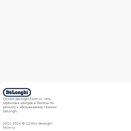
СЦ tmn.delonghi-fixim.ru - сеть
сервисных центров в Тюмени по
ремонту и обслуживанию техники
DeLonghi
2021-2026 © СЦ tmn.delonghi-
fixim.ru