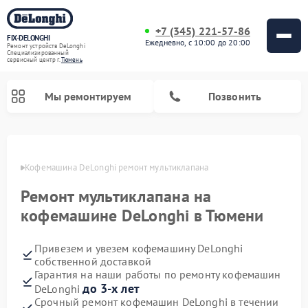
+7 (345) 221-57-86
FIX-DELONGHI
Ежедневно, с 10:00 до 20:00
Ремонт устройств DeLonghi
Специализированный
cервисный центр г.
Тюмень
Мы ремонтируем
Позвонить
юмени
Кофемашина DeLonghi ремонт мультиклапана
Ремонт мультиклапана на
кофемашине DeLonghi в Тюмени
Привезем и увезем кофемашину DeLonghi
собственной доставкой
Гарантия на наши работы по ремонту кофемашин
Ремонт духовых шкафов DeLonghi
Ремонт варочных панелей DeLonghi
Ремонт кондиционеров DeLonghi
Ремонт посудомоечных машин DeLonghi
Ремонт холодильников DeLonghi
Ремонт гладильных систем DeLonghi
Ремонт микроволновых печей DeLonghi
Ремонт стиральных машин DeLonghi
до 3-х лет
DeLonghi
Срочный ремонт кофемашин DeLonghi в течении