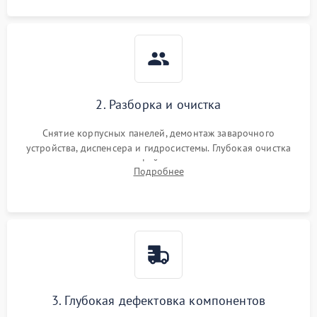
2. Разборка и очистка
Снятие корпусных панелей, демонтаж заварочного
устройства, диспенсера и гидросистемы. Глубокая очистка
внутренних узлов от кофейных масел, жмыха и накипи.
Подробнее
Промывка дренажных каналов и фильтров с использованием
специализированной химии.
3. Глубокая дефектовка компонентов