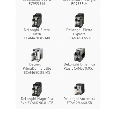
EC9555.M
EC9355.M
DeLonghi Eletta
DeLonghi Eletta
Ultra
Explore
ECAM470.85.MB
ECAM450.65.G
DeLonghi
DeLonghi Dinamica
PrimaDonna Elite
Plus ECAM370.95.T
ECAM650.85.MS
DeLonghi Magnifica
DeLonghi Autentica
Evo ECAM290.81.TB
ETAM29.660.SB