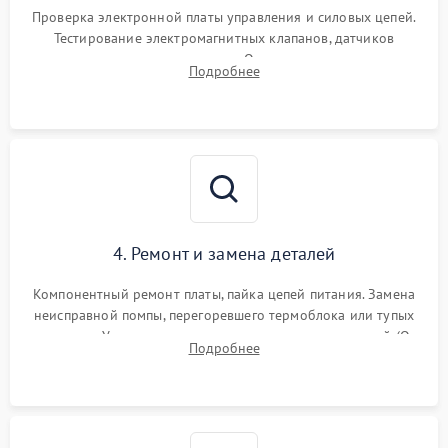
Проверка электронной платы управления и силовых цепей.
Тестирование электромагнитных клапанов, датчиков
температуры и расходомера. Оценка степени износа
Подробнее
жерновов кофемолки, уплотнительных колец гидросистемы
и шестерней редуктора.
4. Ремонт и замена деталей
Компонентный ремонт платы, пайка цепей питания. Замена
неисправной помпы, перегоревшего термоблока или тупых
жерновов. Установка новых силиконовых уплотнителей (O-
Подробнее
ring) и тефлоновых трубок для надежного устранения
протечек.