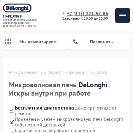
+7 (345) 221-57-86
FIX-DELONGHI
Ежедневно, с 10:00 до 20:00
Ремонт устройств DeLonghi
Специализированный
cервисный центр г.
Тюмень
Мы ремонтируем
Позвонить
юмени
Микроволновая печь DeLonghi искры внутри при работе
Микроволновая печь
DeLonghi
Искры внутри при работе
Бесплатная диагностика
даже при отказе от
ремонта
Привезем и увезем микроволновую печь DeLonghi
Ремонт гладильных систем DeLonghi
Ремонт посудомоечных машин DeLonghi
Ремонт холодильников DeLonghi
Ремонт духовых шкафов DeLonghi
Ремонт варочных панелей DeLonghi
Ремонт кондиционеров DeLonghi
Ремонт стиральных машин DeLonghi
собственной доставкой
Гарантия на наши работы по ремонту