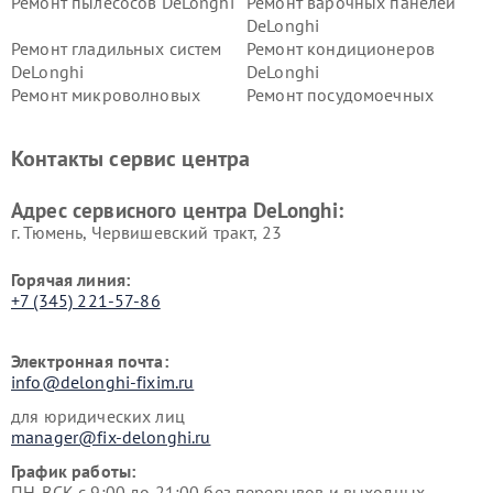
Ремонт пылесосов DeLonghi
Ремонт варочных панелей
DeLonghi
Ремонт гладильных систем
Ремонт кондиционеров
DeLonghi
DeLonghi
Ремонт микроволновых
Ремонт посудомоечных
печей DeLonghi
машин DeLonghi
Ремонт стиральных машин
Ремонт холодильников
Контакты сервис центра
DeLonghi
DeLonghi
Адрес сервисного центра DeLonghi:
г. Тюмень, ​Червишевский тракт, 23
Горячая линия:
+7 (345) 221-57-86
Электронная почта:
info@delonghi-fixim.ru
для юридических лиц
manager@fix-delonghi.ru
График работы:
ПН-ВСК с 9:00 до 21:00 без перерывов и выходных